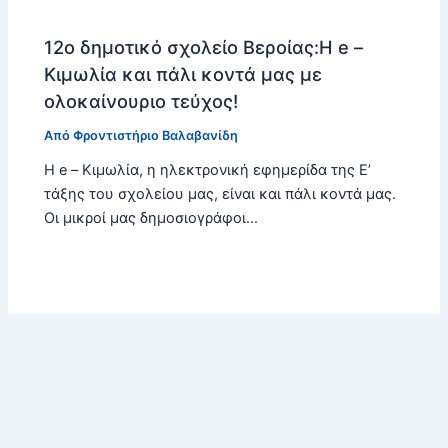
12ο δημοτικό σχολείο Βεροίας:Η e –
Κιμωλία και πάλι κοντά μας με
ολοκαίνουριο τεύχος!
Από
Φροντιστήριο Βαλαβανίδη
Η e – Κιμωλία, η ηλεκτρονική εφημερίδα της Ε’
τάξης του σχολείου μας, είναι και πάλι κοντά μας.
Οι μικροί μας δημοσιογράφοι…