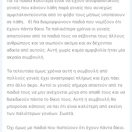
Για τα παιδιά καλύτερα είναι να έχουν αποφασιστικούς
γονείς που κάνουν λάθη παρά γονείς που συνεχώς
αμφιταλαντεύονται από το φόβο τους μήπως υποπέσουν
σε λάθη. 6) Να διαμορφώνουν παιδιά που νομίζουν ότι
έχουν πάντα δίκιο Τα παλαιότερα χρόνια οι γονείς
απαιτούσαν από τα παιδιά τους να σέβονται τους άλλους
ανθρώπους και να σιωπούν ακόμα και αν δέχονταν
αδικία από αυτούς. Αυτή χωρίς καμία αμφιβολία ήταν μία
ακραία συμβουλή.
Τα τελευταία όμως χρόνια αυτή η συμβουλή από
πολλούς γονείς έχει αναστραφεί πλήρως και έχει πάει
στο άλλο άκρο. Αυτοί οι γονείς σήμερα απαιτούν από τα
παιδιά τους να μην ανέχονται μύγα στο σπαθί τους και να
διεκδικούν πάντα το δίκιο τους. Αυτή η συμβουλή θα
μπορούσε κάποιος να πει ότι είναι καλύτερη από εκείνη
των παλιότερων γονέων. Σωστά.
Όχι όμως με παιδιά που πιστεύουν ότι έχουν πάντα δίκιο.