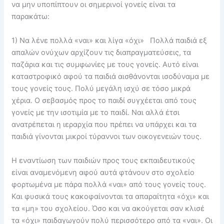
να μην υποπίπτουν οι σημερινοί γονείς είναι τα
παρακάτω:
1) Να λένε πολλά «ναι» και λίγα «όχι» Πολλά παιδιά εξ
απαλών ονύχων αρχίζουν τις διαπραγματεύσεις, τα
παζάρια και τις συμφωνίες με τους γονείς. Αυτό είναι
καταστροφικό αφού τα παιδιά αισθάνονται ισοδύναμα με
τους γονείς τους. Πολύ μεγάλη ισχύ σε τόσο μικρά
χέρια. Ο σεβασμός προς το παιδί συγχέεται από τους
γονείς με την ισοτιμία με το παιδί. Ναι αλλά έτσι
ανατρέπεται η ιεραρχία που πρέπει να υπάρχει και τα
παιδιά γίνονται μικροί τύραννοι των οικογενειών τους.
Η εναντίωση των παιδιών προς τους εκπαιδευτικούς
είναι αναμενόμενη αφού αυτά φτάνουν στο σχολείο
φορτωμένα με πάρα πολλά «ναι» από τους γονείς τους.
Και φυσικά τους κακοφαίνονται τα απαραίτητα «όχι» και
τα «μη» του σχολείου. Όσο και να ακούγεται σαν κλισέ
τα «όχι» παιδαγωγούν πολύ περισσότερο από τα «ναι». Οι