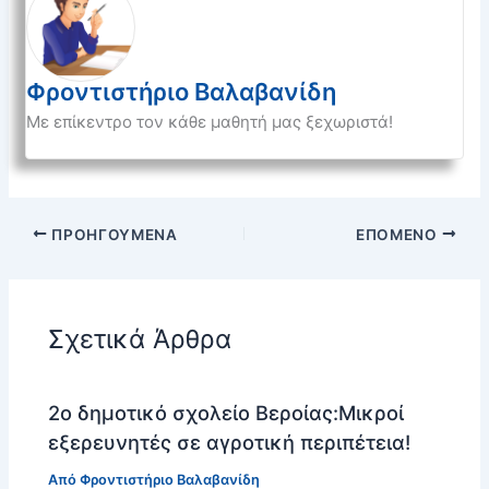
Φροντιστήριο Βαλαβανίδη
Με επίκεντρο τον κάθε μαθητή μας ξεχωριστά!
ΠΡΟΗΓΟΎΜΕΝΑ
ΕΠΌΜΕΝΟ
Σχετικά Άρθρα
2ο δημοτικό σχολείο Βεροίας:Μικροί
εξερευνητές σε αγροτική περιπέτεια!
Από
Φροντιστήριο Βαλαβανίδη