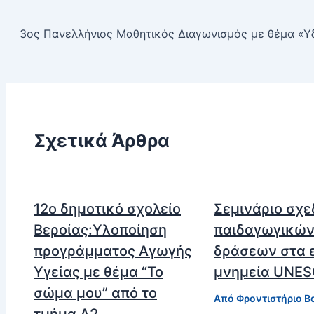
3ος Πανελλήνιος Μαθητικός Διαγωνισμός με θέμα «Υ
Σχετικά Άρθρα
12ο δημοτικό σχολείο
Σεμινάριο σχε
Βεροίας:Υλοποίηση
παιδαγωγικώ
προγράμματος Αγωγής
δράσεων στα 
Υγείας με θέμα “Το
μνημεία UNE
σώμα μου” από το
Από
Φροντιστήριο Β
τμήμα Α2