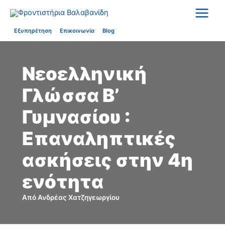
Μετάβαση
στο
περιεχόμενο
Εξυπηρέτηση
Επικοινωνία
Blog
Νεοελληνική
Γλώσσα Β’
Γυμνασίου :
Επαναληπτικές
ασκήσεις στην 4η
ενότητα
Από
Ανδρέας Χατζηγεωργίου