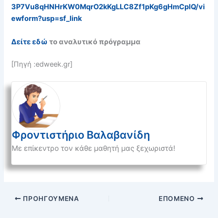
3P7Vu8qHNHrKW0MqrO2kKgLLC8Zf1pKg6gHmCplQ/vi
ewform?usp=sf_link
Δείτε εδώ
το αναλυτικό πρόγραμμα
[Πηγή :edweek.gr]
Φροντιστήριο Βαλαβανίδη
Με επίκεντρο τον κάθε μαθητή μας ξεχωριστά!
ΠΡΟΗΓΟΎΜΕΝΑ
ΕΠΌΜΕΝΟ