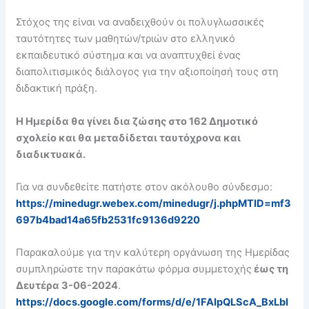
Στόχος της είναι να αναδειχθούν οι πολυγλωσσικές
ταυτότητες των μαθητών/τριών στο ελληνικό
εκπαιδευτικό σύστημα και να αναπτυχθεί ένας
διαπολιτισμικός διάλογος για την αξιοποίησή τους στη
διδακτική πράξη.
Η Ημερίδα θα γίνει δια ζώσης στο 162 Δημοτικό
σχολείο και θα μεταδίδεται ταυτόχρονα και
διαδικτυακά.
Για να συνδεθείτε πατήστε στον ακόλουθο σύνδεσμο:
https://minedugr.webex.com/minedugr/j.phpMTID=mf3
697b4bad14a65fb2531fc9136d9220
Παρακαλούμε για την καλύτερη οργάνωση της Ημερίδας
συμπληρώστε την παρακάτω φόρμα συμμετοχής
έως τη
Δευτέρα 3-06-2024
.
https://docs.google.com/forms/d/e/1FAIpQLScA_BxLbI